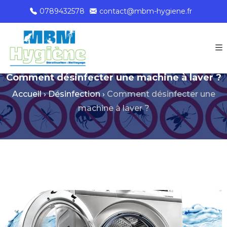
0789432578
contact@mbm-hygiene.fr
Comment désinfecter une machine à laver ?
Accueil
›
Désinfection
›
Comment désinfecter une
machine à laver ?