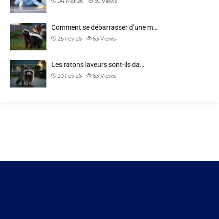
04 Mar 26
50
Views
Comment se débarrasser d’une m…
25 Fév 26
63
Views
Les ratons laveurs sont-ils da…
20 Fév 26
63
Views