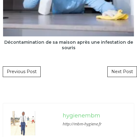
Décontamination de sa maison après une infestation de
souris
Post navigation
Previous Post
Next Post
hygienembm
http://mbm-hygiene.fr