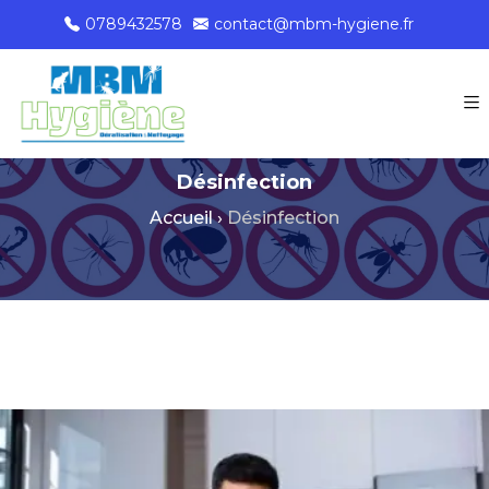
0789432578
contact@mbm-hygiene.fr
Désinfection
Accueil
›
Désinfection