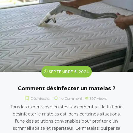
SEPTEMBRE 6, 2024
Comment désinfecter un matelas ?
Désinfection
No Comment
397
Views
Tous les experts hygiénistes s’accordent sur le fait que
désinfecter le matelas est, dans certaines situations,
l’une des solutions convenables pour profiter d’un
sommeil apaisé et réparateur. Le matelas, qui par sa