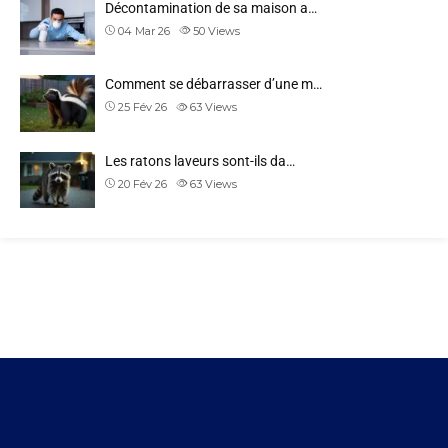
Décontamination de sa maison a…
04 Mar 26
50
Views
Comment se débarrasser d’une m…
25 Fév 26
63
Views
Les ratons laveurs sont-ils da…
20 Fév 26
63
Views