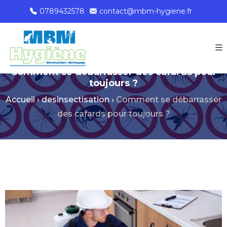
0789432578
contact@mbm-hygiene.fr
Comment se débarrasser des cafards pour
toujours ?
Accueil
›
desinsectisation
›
Comment se débarrasser
des cafards pour toujours ?