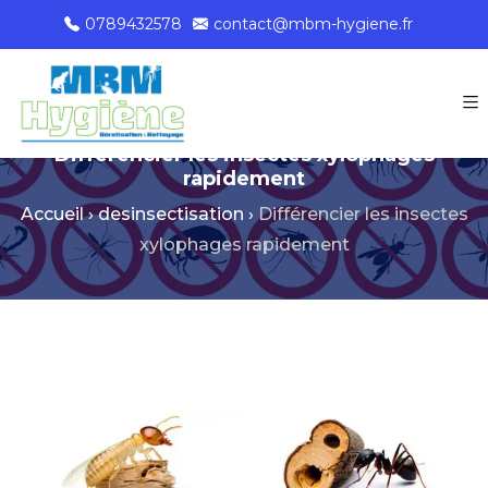
0789432578
contact@mbm-hygiene.fr
Différencier les insectes xylophages
rapidement
Accueil
›
desinsectisation
›
Différencier les insectes
xylophages rapidement