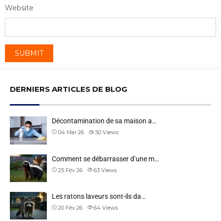
Website
DERNIERS ARTICLES DE BLOG
Décontamination de sa maison a…
04 Mar 26
50
Views
Comment se débarrasser d’une m…
25 Fév 26
63
Views
Les ratons laveurs sont-ils da…
20 Fév 26
64
Views