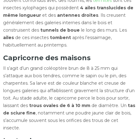
Souvent confondus avec des fourmis, les
termites
sont ces
insectes xylophages qui possèdent
4 ailes translucides de
même longueur
et des
antennes droites
. Ils creusent
généralement des galeries internes dans le bois et
construisent des
tunnels de boue
le long des murs. Les
ailes
de ces insectes
tombent
après l’essaimage,
habituellement au printemps.
Capricorne des maisons
Il s’agit d’un grand coléoptère brun de 8 à 25 mm qui
s’attaque aux bois tendres, comme le sapin ou le pin, des
charpentes. Sa larve est de couleur blanche et creuse de
longues galeries qui affaiblissent gravement la structure d’un
toit. Au stade adulte, le capricorne perce le bois pour sortir,
laissant des
trous ovales de 6 à 10 mm
de diamètre. Un
tas
de sciure fine
, notamment une poudre jaune clair de bois,
s’accumule souvent sous les orifices des trous de cet
insecte.