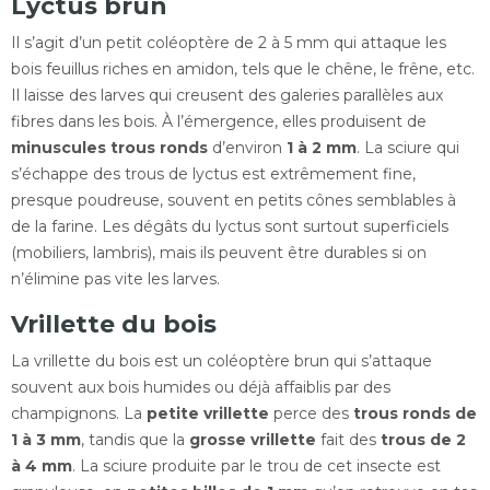
Lyctus brun
Il s’agit d’un petit coléoptère de 2 à 5 mm qui attaque les
bois feuillus riches en amidon, tels que le chêne, le frêne, etc.
Il laisse des larves qui creusent des galeries parallèles aux
fibres dans les bois. À l’émergence, elles produisent de
minuscules trous ronds
d’environ
1 à 2 mm
. La sciure qui
s’échappe des trous de lyctus est extrêmement fine,
presque poudreuse, souvent en petits cônes semblables à
de la farine. Les dégâts du lyctus sont surtout superficiels
(mobiliers, lambris), mais ils peuvent être durables si on
n’élimine pas vite les larves.
Vrillette du bois
La vrillette du bois est un coléoptère brun qui s’attaque
souvent aux bois humides ou déjà affaiblis par des
champignons. La
petite vrillette
perce des
trous ronds de
1 à 3 mm
, tandis que la
grosse vrillette
fait des
trous de 2
à 4 mm
. La sciure produite par le trou de cet insecte est