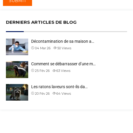
DERNIERS ARTICLES DE BLOG
Décontamination de sa maison a…
04 Mar 26
50
Views
Comment se débarrasser d’une m…
25 Fév 26
63
Views
Les ratons laveurs sont-ils da…
20 Fév 26
64
Views