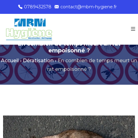
0789432578
contact@mbm-hygiene.fr
En combien de temps meurt un rat
empoisonné ?
Accueil
›
Dératisation
›
En combien de temps meurt un
rat empoisonné ?