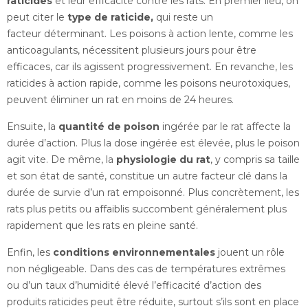
raticides
et leur efficacité contre les rats. En premier lieu, on
peut citer le
type de raticide,
qui reste un
facteur
déterminant. Les poisons à action lente, comme les
anticoagulants, nécessitent plusieurs jours pour être
efficaces, car ils agissent progressivement. En revanche, les
raticides à action rapide, comme les poisons neurotoxiques,
peuvent éliminer un rat en moins de 24 heures.
Ensuite, la
quantité de poison
ingérée par le rat affecte la
durée d’action. Plus la dose ingérée est élevée, plus le poison
agit vite. De même, la
physiologie du rat
, y compris sa taille
et son état de santé, constitue un autre facteur clé dans la
durée de survie d’un rat empoisonné. Plus concrètement, les
rats plus petits ou affaiblis succombent généralement plus
rapidement que les rats en pleine santé.
Enfin, les
conditions environnementales
jouent un rôle
non négligeable. Dans des cas de températures extrêmes
ou d’un taux d’humidité élevé l’efficacité d’action des
produits raticides peut être réduite, surtout s’ils sont en place