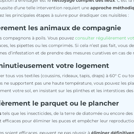
 option à envisager est le
nettoyage complet des lieux
. C’est l
ussite d’une telle intervention requiert une
approche méthodi
 les principales étapes à suivre pour éradiquer ces nuisibles :
ièrement les animaux de compagnie
os compagnons à poils. Vous pouvez
consulter régulièrement vot
ipuces, les pipettes ou les comprimés. Si cela n’est pas fait, vous
ignes d’infestation et de prendre des mesures curatives en cas de 
minutieusement votre logement
er tous vos textiles (coussins, rideaux, tapis, draps) à 60° C ou 
ssus ne supportent pas une haute température, vous pouvez les p
ement votre sol, en insistant sur les plinthes et les interstices des
ièrement le parquet ou le plancher
s
tels que les insecticides, de la terre de diatomée ou encore de
t efficaces pour éliminer les puces et empêcher leur reproductio
les soient efficaces, peuvent ne pas réussir à
éliminer définitiv