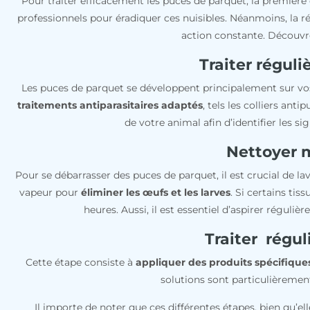
Pour traiter efficacement les puces de parquet, la première
professionnels pour éradiquer ces nuisibles. Néanmoins, la ré
action constante. Découvrez
Traiter régul
Les puces de parquet se développent principalement sur v
traitements antiparasitaires adaptés
, tels les colliers ant
de votre animal afin d’identifier les s
Nettoyer 
Pour se débarrasser des puces de parquet, il est crucial de lav
vapeur pour
éliminer les œufs et les larves
. Si certains ti
heures. Aussi, il est essentiel d’aspirer régulièr
Traiter régul
Cette étape consiste à
appliquer des produits spécifique
solutions sont particulièremen
Il importe de noter que ces différentes étapes, bien qu’el