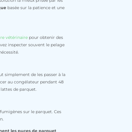
a solution la mieux prisée par les
que
basée sur la patience et une
re vétérinaire
pour obtenir des
 devez inspecter souvent le pelage
nécessité.
tout simplement de les passer à la
lacer au congélateur pendant 48
 lattes de parquet.
s fumigènes sur le parquet. Ces
n.
ement les puces de parquet
.