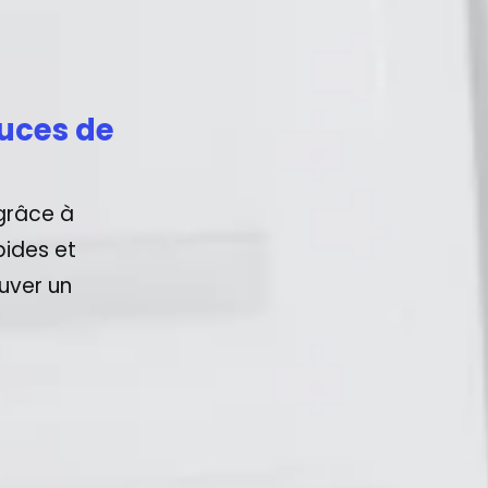
puces de
grâce à
pides et
uver un