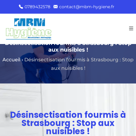
0789432578
contact@mbm-hygiene.fr
Désinsectisation fourmis à Strasbourg : Stop
aux nuisibles !
Accueil
›
Désinsectisation fourmis à Strasbourg : Stop
aux nuisibles !
Désinsectisation fourmis à
Strasbourg : Stop aux
nuisibles !