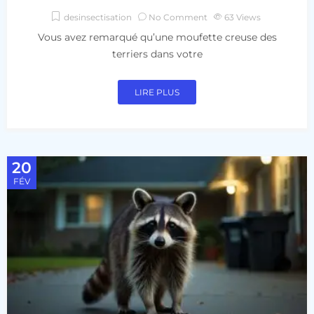
desinsectisation
No Comment
63
Views
Vous avez remarqué qu’une moufette creuse des
terriers dans votre
LIRE PLUS
20
FÉV