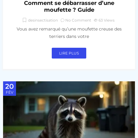
Comment se débarrasser d’une
moufette ? Guide
desinsectisation
No Comment
63
Views
Vous avez remarqué qu’une moufette creuse des
terriers dans votre
LIRE PLUS
20
FÉV